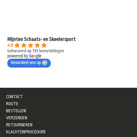
Mijnten Schaats- en Skeelersport
4.8
Gebaseerd op 193 beoordelingen
powered by
G
o
o
g
l
e
beoordeel ons op
CONTACT
ROUTE
BESTELLEN
VERZENDEN
RETOURNEREN
KLACHTENPROCEDURE