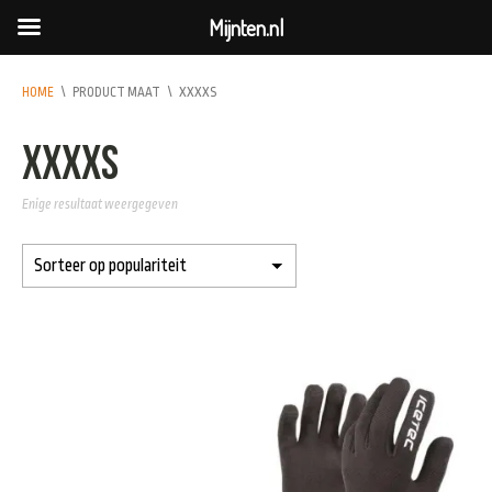
Mijnten.nl
HOME
\
PRODUCT MAAT
\
XXXXS
XXXXS
Enige resultaat weergegeven