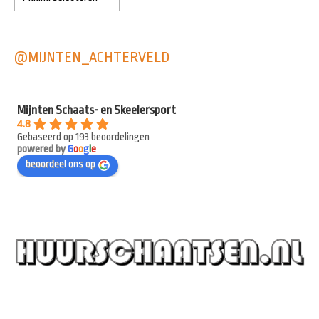
@MIJNTEN_ACHTERVELD
Mijnten Schaats- en Skeelersport
4.8
Gebaseerd op 193 beoordelingen
powered by
G
o
o
g
l
e
beoordeel ons op