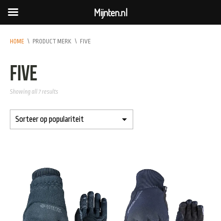
Mijnten.nl
HOME
\
PRODUCT MERK
\
FIVE
FIVE
Showing all 7 results