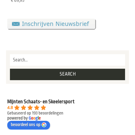
€
69,95
Mijnten Schaats- en Skeelersport
4.8
Gebaseerd op 193 beoordelingen
powered by
G
o
o
g
l
e
beoordeel ons op