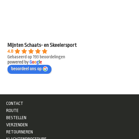
Mijnten Schaats- en Skeelersport
4.8
Gebaseerd op 193 beoordelingen
powered by
G
o
o
g
l
e
beoordeel ons op
CONTACT
ROUTE
BESTELLEN
VERZENDEN
RETOURNEREN