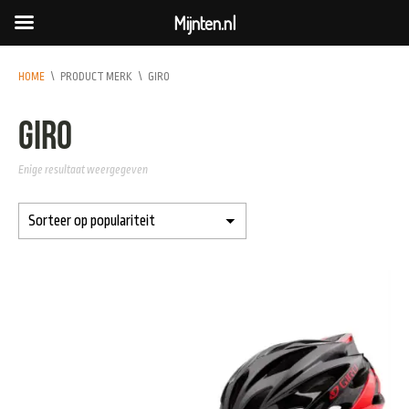
Mijnten.nl
HOME
\
PRODUCT MERK
\
GIRO
Giro
Enige resultaat weergegeven