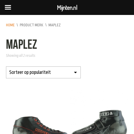
Mijnten.nl
HOME
\
PRODUCT MERK
\
MAPLEZ
maplez
Showing all 2 results