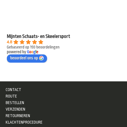
Mijnten Schaats- en Skeelersport
4.8
Gebaseerd op 193 beoordelingen
powered by
G
o
o
g
l
e
beoordeel ons op
CONTACT
ROUTE
BESTELLEN
VERZENDEN
RETOURNEREN
KLACHTENPROCEDURE