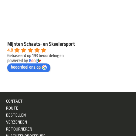
Mijnten Schaats- en Skeelersport
4.8
Gebaseerd op 193 beoordelingen
powered by
G
o
o
g
l
e
beoordeel ons op
CONTACT
ROUTE
BESTELLEN
VERZENDEN
RETOURNEREN