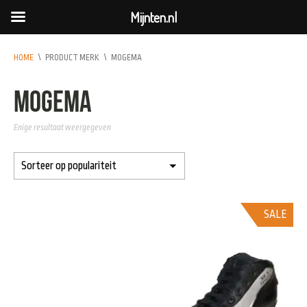
Mijnten.nl
HOME
\
PRODUCT MERK
\
MOGEMA
Mogema
Enige resultaat weergegeven
SALE