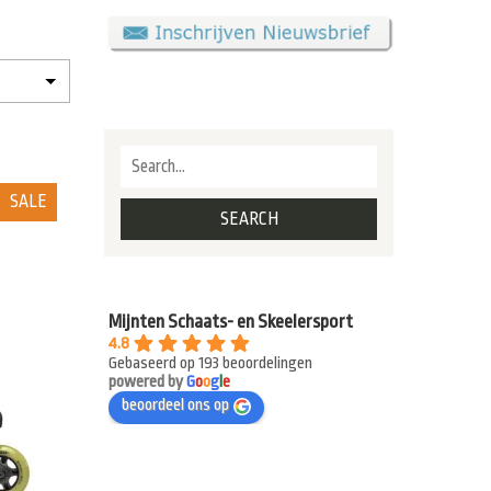
SALE
Mijnten Schaats- en Skeelersport
4.8
Gebaseerd op 193 beoordelingen
powered by
G
o
o
g
l
e
beoordeel ons op