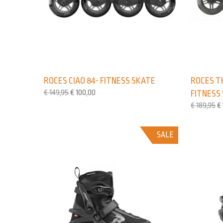
ROCES CIAO 84- FITNESS SKATE
ROCES T
€
149,95
€
100,00
FITNESS
€
189,95
€
SALE