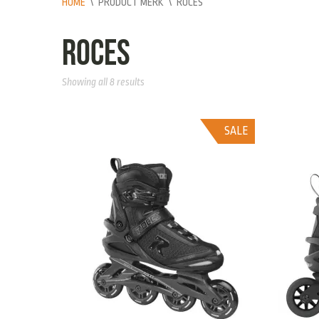
HOME
\
PRODUCT MERK
\
ROCES
Roces
Showing all 8 results
SALE