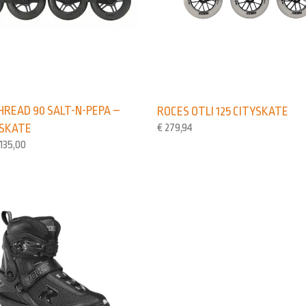
HREAD 90 SALT-N-PEPA –
ROCES OTLI 125 CITYSKATE
€
279,94
 SKATE
135,00