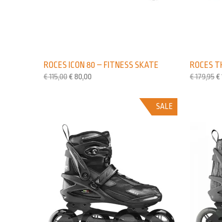
ROCES ICON 80 – FITNESS SKATE
ROCES T
€
115,00
€
80,00
€
179,95
€
SALE