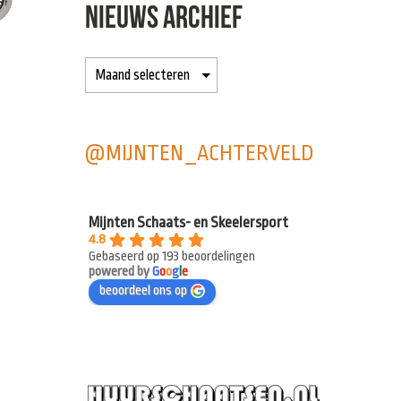
NIEUWS ARCHIEF
@MIJNTEN_ACHTERVELD
Mijnten Schaats- en Skeelersport
4.8
Gebaseerd op 193 beoordelingen
powered by
G
o
o
g
l
e
beoordeel ons op