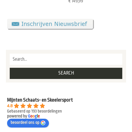
€
149,99
Mijnten Schaats- en Skeelersport
4.8
Gebaseerd op 193 beoordelingen
powered by
G
o
o
g
l
e
beoordeel ons op