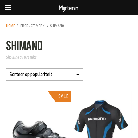
Mijnten.nl
HOME
\
PRODUCT MERK
\
SHIMANO
Shimano
Showing all 8 results
SALE