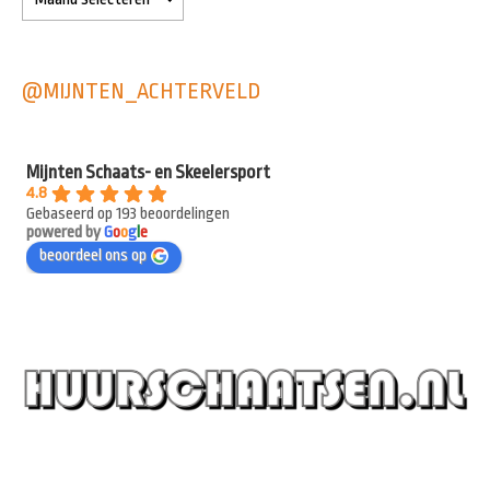
@MIJNTEN_ACHTERVELD
Mijnten Schaats- en Skeelersport
4.8
Gebaseerd op 193 beoordelingen
powered by
G
o
o
g
l
e
beoordeel ons op