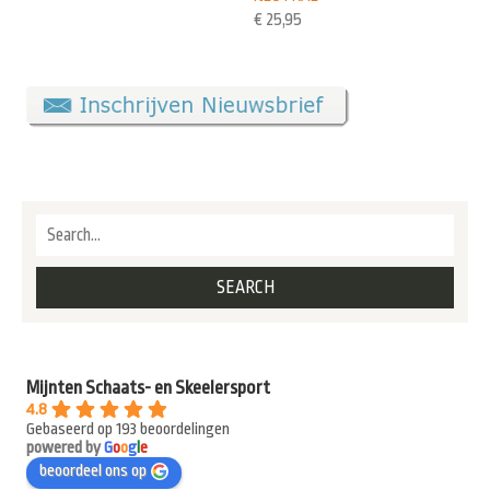
€
25,95
Mijnten Schaats- en Skeelersport
4.8
Gebaseerd op 193 beoordelingen
powered by
G
o
o
g
l
e
beoordeel ons op