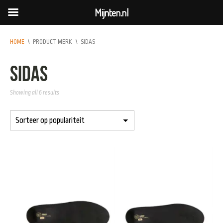
Mijnten.nl
HOME
\
PRODUCT MERK
\
SIDAS
Sidas
Showing all 6 results