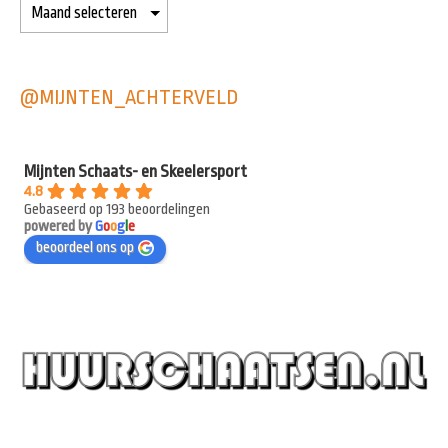
@MIJNTEN_ACHTERVELD
Mijnten Schaats- en Skeelersport
4.8
Gebaseerd op 193 beoordelingen
powered by
G
o
o
g
l
e
beoordeel ons op