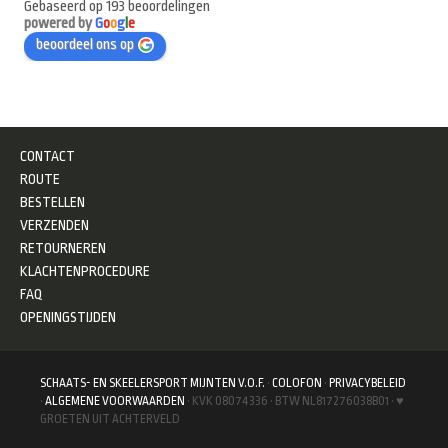
Gebaseerd op 193 beoordelingen
powered by
G
o
o
g
l
e
beoordeel ons op
CONTACT
ROUTE
BESTELLEN
VERZENDEN
RETOURNEREN
KLACHTENPROCEDURE
FAQ
OPENINGSTIJDEN
SCHAATS- EN SKEELERSPORT MIJNTEN V.O.F.
·
COLOFON
·
PRIVACYBELEID
·
ALGEMENE VOORWAARDEN
· KVK 08074336 · BTW NL817276038B01 · ♥
GROETEN UIT ACHTERVELD