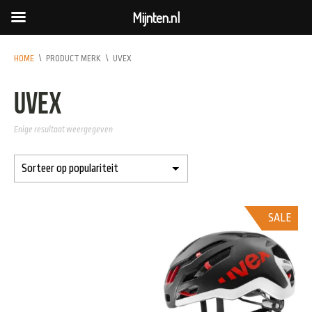
Mijnten.nl
HOME
\
PRODUCT MERK
\
UVEX
Uvex
Enige resultaat weergegeven
SALE