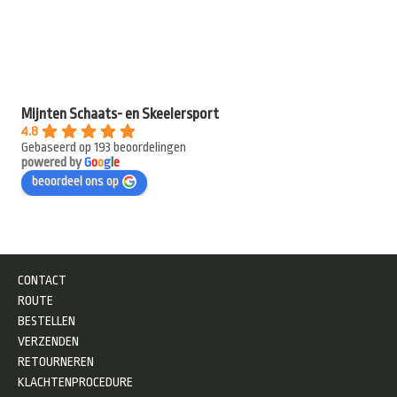
Mijnten Schaats- en Skeelersport
4.8
Gebaseerd op 193 beoordelingen
powered by
G
o
o
g
l
e
beoordeel ons op
CONTACT
ROUTE
BESTELLEN
VERZENDEN
RETOURNEREN
KLACHTENPROCEDURE