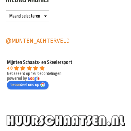
@MIJNTEN_ACHTERVELD
Mijnten Schaats- en Skeelersport
4.8
Gebaseerd op 193 beoordelingen
powered by
G
o
o
g
l
e
beoordeel ons op