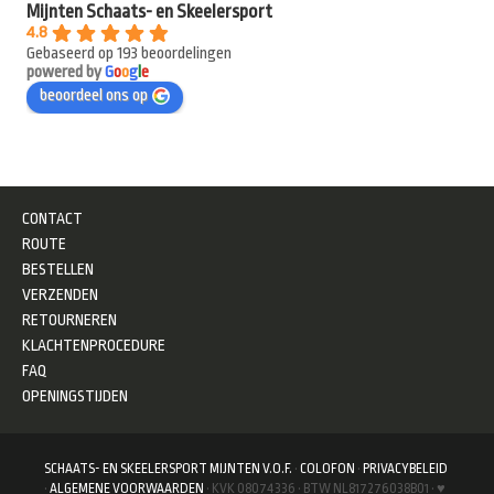
Mijnten Schaats- en Skeelersport
4.8
Gebaseerd op 193 beoordelingen
powered by
G
o
o
g
l
e
beoordeel ons op
CONTACT
ROUTE
BESTELLEN
VERZENDEN
RETOURNEREN
KLACHTENPROCEDURE
FAQ
OPENINGSTIJDEN
SCHAATS- EN SKEELERSPORT MIJNTEN V.O.F.
·
COLOFON
·
PRIVACYBELEID
·
ALGEMENE VOORWAARDEN
· KVK 08074336 · BTW NL817276038B01 · ♥