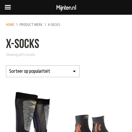
Mijnten.nl
HOME
\
PRODUCT MERK
\
X-SOCKS
X-SOCKS
Showing all 5 results