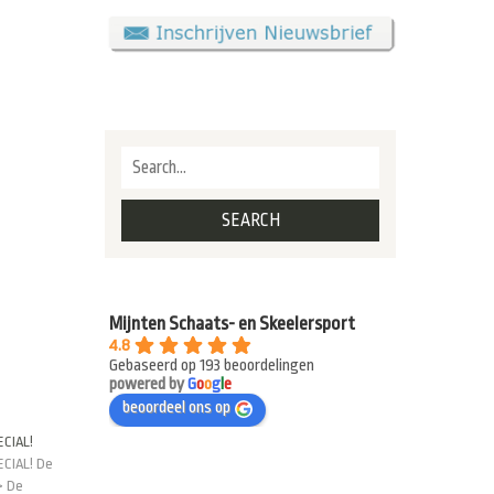
Mijnten Schaats- en Skeelersport
4.8
Gebaseerd op 193 beoordelingen
powered by
G
o
o
g
l
e
beoordeel ons op
ECIAL!
ECIAL! De
> De