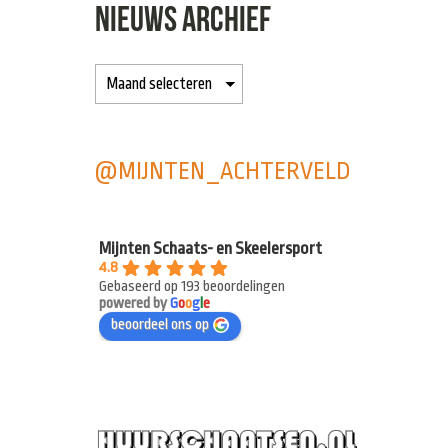
NIEUWS ARCHIEF
@MIJNTEN_ACHTERVELD
Mijnten Schaats- en Skeelersport
4.8
Gebaseerd op 193 beoordelingen
powered by
G
o
o
g
l
e
beoordeel ons op