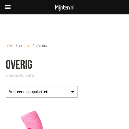
Mijnten.nl
HOME
\
KLEDING
\
OVERIG
Overig
Showing all 5 results