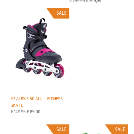
€
299,95
€
259,95
SALE
K2 ALEXIS 80 ALU – FITNESS
SKATE
€
149,95
€
85,00
SALE
SALE