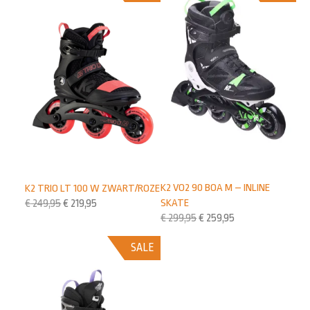
K2 VO2 90 BOA M – INLINE
K2 TRIO LT 100 W ZWART/ROZE
SKATE
€
249,95
€
219,95
€
299,95
€
259,95
SALE