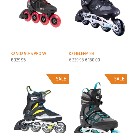
K2 VO2 90-S PRO W
K2 HELENA 84
€
329,95
€
229,95
€
150,00
SALE
SALE