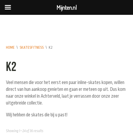
Mijnten.nl
HOME
\
SKATESFITNESS
\
K2
K2
Veel mensen die voor het eerst een paar inline-skates kopen, willen
direct van hun aankoop genieten en gaan er meteen op uit. Dus kom
naar onze winkel in Achterveld, laat je verrassen door onze zeer
uitgebreide collectie.
Wij hebben de skates die bij u past!
Showing 1–24 of 36 results