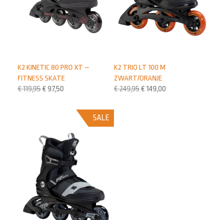
K2 KINETIC 80 PRO XT –
K2 TRIO LT 100 M
FITNESS SKATE
ZWART/ORANJE
€
119,95
€
97,50
€
249,95
€
149,00
SALE