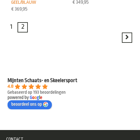
GEEL/BLAUW
€
349,95
€
369,95
1
2
Mijnten Schaats- en Skeelersport
4.8
Gebaseerd op 193 beoordelingen
powered by
G
o
o
g
l
e
beoordeel ons op
CONTACT