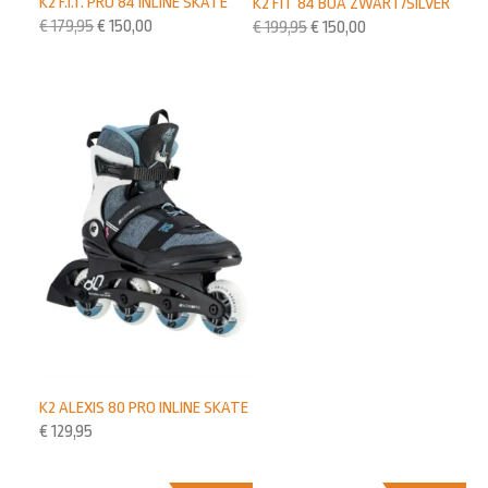
K2 F.I.T. PRO 84 INLINE SKATE
K2 FIT 84 BOA ZWART/SILVER
€
179,95
€
150,00
€
199,95
€
150,00
K2 ALEXIS 80 PRO INLINE SKATE
€
129,95