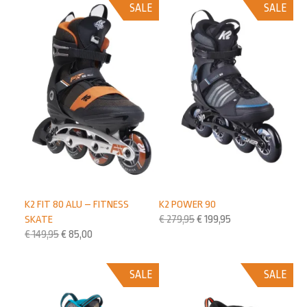
SALE
SALE
K2 FIT 80 ALU – FITNESS
K2 POWER 90
SKATE
€
279,95
€
199,95
€
149,95
€
85,00
SALE
SALE