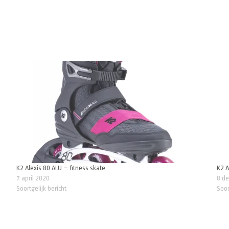
K2 Alexis 80 ALU – fitness skate
K2 A
7 april 2020
8 d
Soortgelijk bericht
Soor