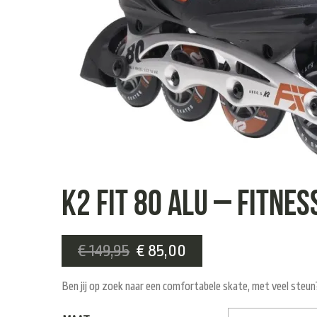
K2 FIT 80 ALU – fitnes
€
149,95
€
85,00
Ben jij op zoek naar een comfortabele skate, met veel steun?