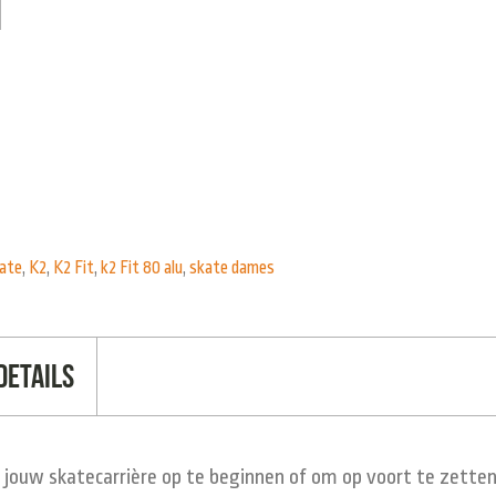
kate
,
K2
,
K2 Fit
,
k2 Fit 80 alu
,
skate dames
Details
m jouw skatecarrière op te beginnen of om op voort te zett