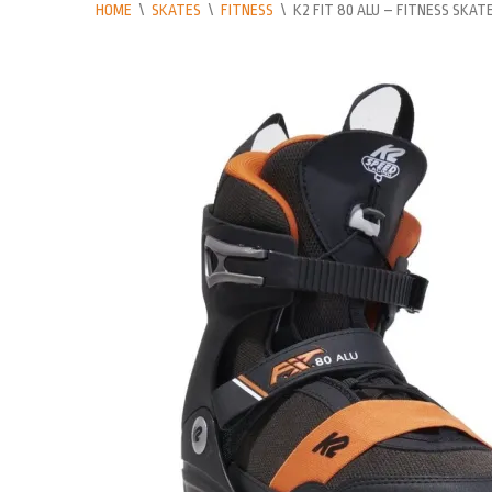
HOME
\
SKATES
\
FITNESS
\
K2 FIT 80 ALU – FITNESS SKAT