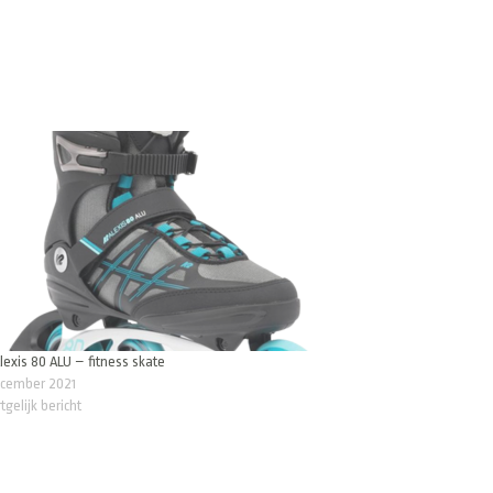
lexis 80 ALU – fitness skate
ecember 2021
tgelijk bericht