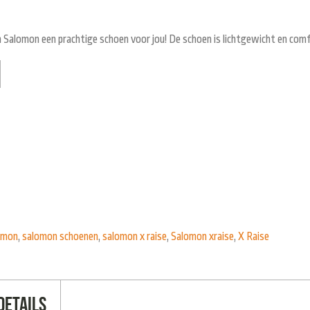
 Salomon een prachtige schoen voor jou! De schoen is lichtgewicht en comf
omon
,
salomon schoenen
,
salomon x raise
,
Salomon xraise
,
X Raise
Details