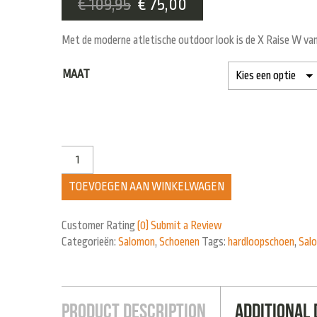
€
109,95
€
75,00
Met de moderne atletische outdoor look is de X Raise W van
MAAT
TOEVOEGEN AAN WINKELWAGEN
Customer Rating
(0)
Submit a Review
Categorieën:
Salomon
,
Schoenen
Tags:
hardloopschoen
,
Sal
Product Description
Additional 