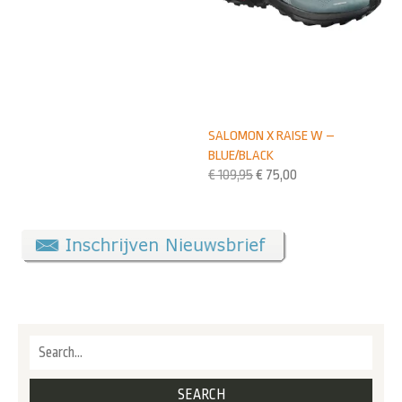
SALOMON X RAISE W –
BLUE/BLACK
€
109,95
€
75,00