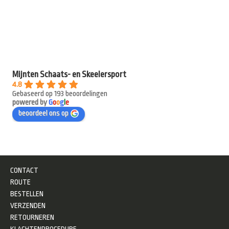
Mijnten Schaats- en Skeelersport
4.8
Gebaseerd op 193 beoordelingen
powered by
G
o
o
g
l
e
beoordeel ons op
CONTACT
ROUTE
BESTELLEN
VERZENDEN
RETOURNEREN