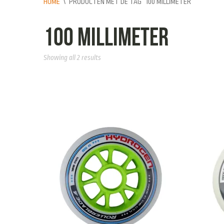
HOME
\
PRODUCTEN MET DE TAG “100 MILLIMETER”
100 millimeter
Showing all 2 results