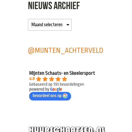
NIEUWS ARCHIEF
@MIJNTEN_ACHTERVELD
Mijnten Schaats- en Skeelersport
4.8
Gebaseerd op 193 beoordelingen
powered by
G
o
o
g
l
e
beoordeel ons op