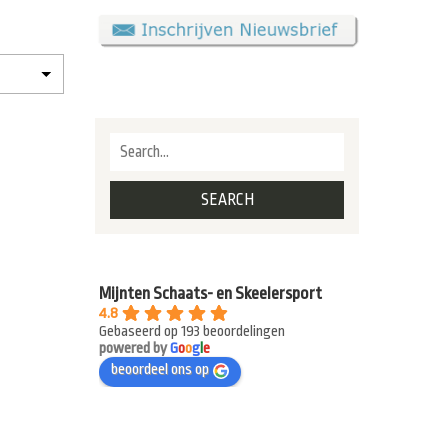
Mijnten Schaats- en Skeelersport
4.8
Gebaseerd op 193 beoordelingen
powered by
G
o
o
g
l
e
beoordeel ons op