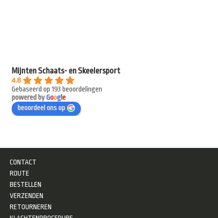
Mijnten Schaats- en Skeelersport
4.8
Gebaseerd op 193 beoordelingen
powered by
G
o
o
g
l
e
beoordeel ons op
CONTACT
ROUTE
BESTELLEN
VERZENDEN
RETOURNEREN