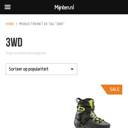
Mijnten.nl
HOME
\
PRODUCTEN MET DE TAG “3WD”
3WD
Enige resultaat weergegeven
SALE