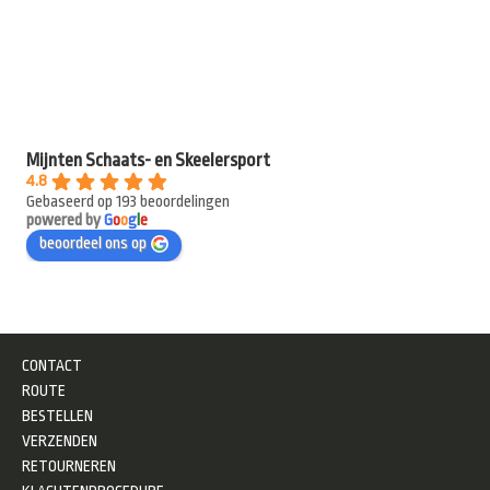
Mijnten Schaats- en Skeelersport
4.8
Gebaseerd op 193 beoordelingen
powered by
G
o
o
g
l
e
beoordeel ons op
CONTACT
ROUTE
BESTELLEN
VERZENDEN
RETOURNEREN