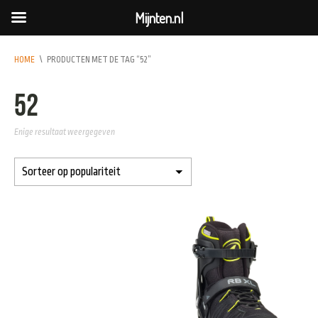
Mijnten.nl
HOME
\
PRODUCTEN MET DE TAG “52”
52
Enige resultaat weergegeven