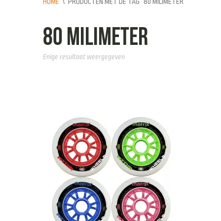
HOME
\
PRODUCTEN MET DE TAG “80 MILIMETER”
80 milimeter
Enige resultaat weergegeven