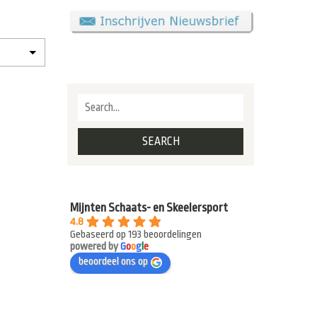
Mijnten Schaats- en Skeelersport
4.8
Gebaseerd op 193 beoordelingen
powered by
G
o
o
g
l
e
beoordeel ons op