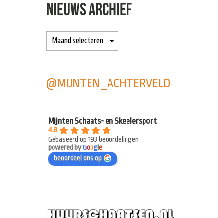
NIEUWS ARCHIEF
@MIJNTEN_ACHTERVELD
Mijnten Schaats- en Skeelersport
4.8
Gebaseerd op 193 beoordelingen
powered by
G
o
o
g
l
e
beoordeel ons op