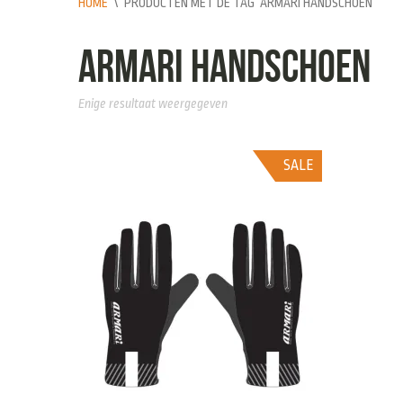
HOME
\
PRODUCTEN MET DE TAG “ARMARI HANDSCHOEN”
armari handschoen
Enige resultaat weergegeven
SALE