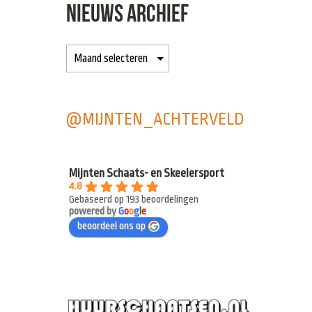
NIEUWS ARCHIEF
@MIJNTEN_ACHTERVELD
Mijnten Schaats- en Skeelersport
4.8
Gebaseerd op 193 beoordelingen
powered by
G
o
o
g
l
e
beoordeel ons op