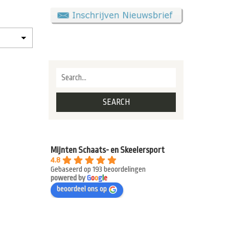
Mijnten Schaats- en Skeelersport
4.8
Gebaseerd op 193 beoordelingen
powered by
G
o
o
g
l
e
beoordeel ons op