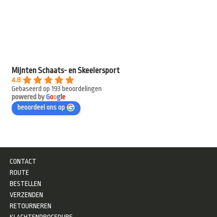
Mijnten Schaats- en Skeelersport
4.8
Gebaseerd op 193 beoordelingen
powered by
G
o
o
g
l
e
beoordeel ons op
CONTACT
ROUTE
BESTELLEN
VERZENDEN
RETOURNEREN