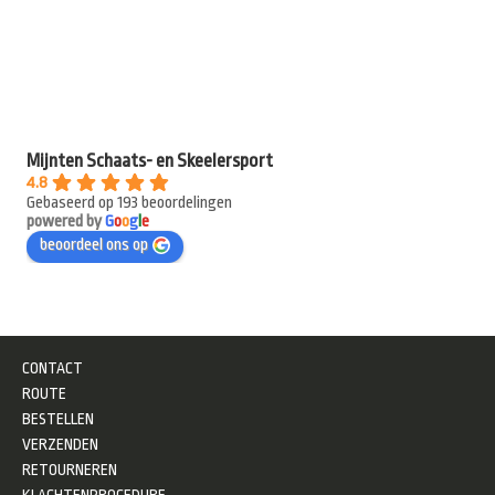
Mijnten Schaats- en Skeelersport
4.8
Gebaseerd op 193 beoordelingen
powered by
G
o
o
g
l
e
beoordeel ons op
CONTACT
ROUTE
BESTELLEN
VERZENDEN
RETOURNEREN