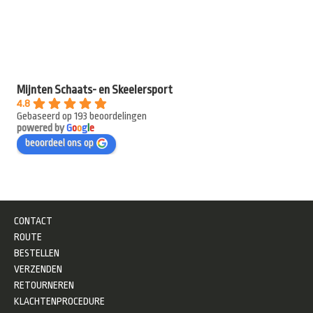
Mijnten Schaats- en Skeelersport
4.8
Gebaseerd op 193 beoordelingen
powered by
G
o
o
g
l
e
beoordeel ons op
CONTACT
ROUTE
BESTELLEN
VERZENDEN
RETOURNEREN
KLACHTENPROCEDURE