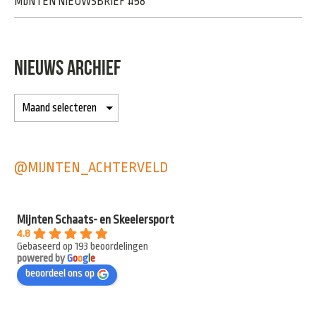
MIJNTEN NIEUWSBRIEF #58
NIEUWS ARCHIEF
@MIJNTEN_ACHTERVELD
Mijnten Schaats- en Skeelersport
4.8
Gebaseerd op 193 beoordelingen
powered by
G
o
o
g
l
e
beoordeel ons op