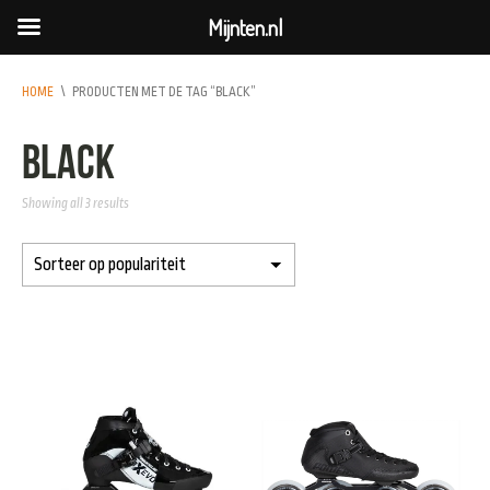
Mijnten.nl
HOME
\
PRODUCTEN MET DE TAG “BLACK”
black
Showing all 3 results