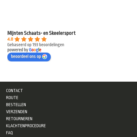
Mijnten Schaats- en Skeelersport
4.8
Gebaseerd op 193 beoordelingen
powered by
G
o
o
g
l
e
beoordeel ons op
CONTACT
ROUTE
BESTELLEN
VERZENDEN
RETOURNEREN
KLACHTENPROCEDURE
FAQ