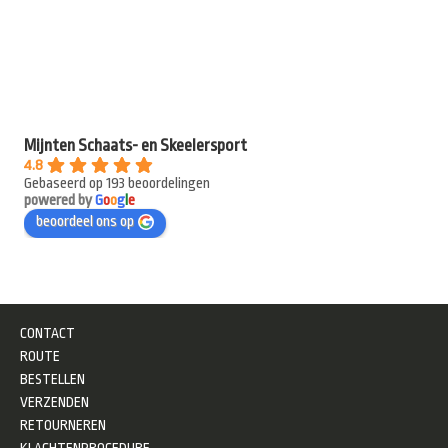
Mijnten Schaats- en Skeelersport
4.8
Gebaseerd op 193 beoordelingen
powered by
G
o
o
g
l
e
beoordeel ons op
CONTACT
ROUTE
BESTELLEN
VERZENDEN
RETOURNEREN