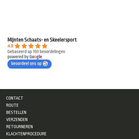
Mijnten Schaats- en Skeelersport
4.8
Gebaseerd op 193 beoordelingen
powered by
G
o
o
g
l
e
beoordeel ons op
CONTACT
ROUTE
BESTELLEN
VERZENDEN
RETOURNEREN
KLACHTENPROCEDURE