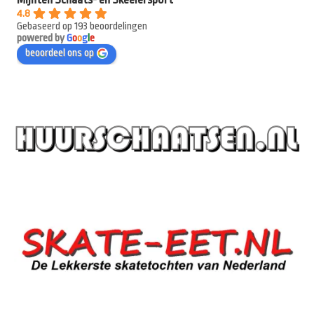
4.8
Gebaseerd op 193 beoordelingen
powered by
G
o
o
g
l
e
beoordeel ons op