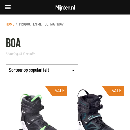
Mijnten.nl
HOME
\
PRODUCTEN MET DE TAG “BOA”
boa
Showing all 13 results
SALE
SALE