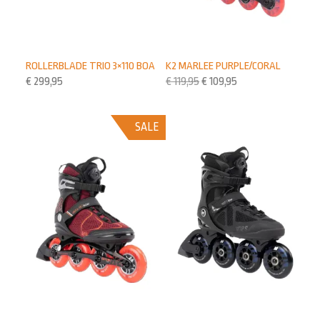
K2 MARLEE PURPLE/CORAL
ROLLERBLADE TRIO 3×110 BOA
€
119,95
€
109,95
€
299,95
SALE