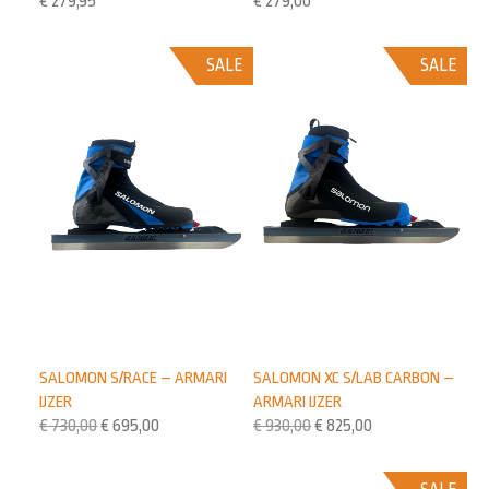
€
279,95
€
279,00
SALE
SALE
SALOMON S/RACE – ARMARI
SALOMON XC S/LAB CARBON –
IJZER
ARMARI IJZER
€
730,00
€
695,00
€
930,00
€
825,00