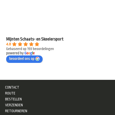
Mijnten Schaats- en Skeelersport
4.8
Gebaseerd op 193 beoordelingen
powered by
G
o
o
g
l
e
beoordeel ons op
CONTACT
ROUTE
BESTELLEN
VERZENDEN
RETOURNEREN