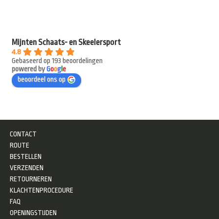
Mijnten Schaats- en Skeelersport
4.8
Gebaseerd op 193 beoordelingen
powered by
G
o
o
g
l
e
beoordeel ons op
CONTACT
ROUTE
BESTELLEN
VERZENDEN
RETOURNEREN
KLACHTENPROCEDURE
FAQ
OPENINGSTIJDEN