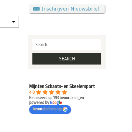
Mijnten Schaats- en Skeelersport
4.8
Gebaseerd op 193 beoordelingen
powered by
G
o
o
g
l
e
beoordeel ons op