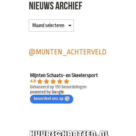
NIEUWS ARCHIEF
@MIJNTEN_ACHTERVELD
Mijnten Schaats- en Skeelersport
4.8
Gebaseerd op 193 beoordelingen
powered by
G
o
o
g
l
e
beoordeel ons op