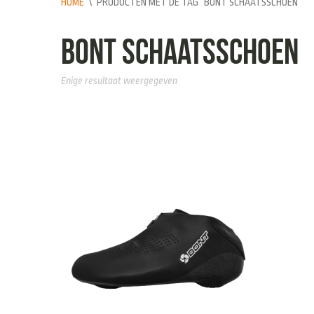
HOME
\
PRODUCTEN MET DE TAG “BONT SCHAATSSCHOEN”
Bont schaatsschoen
Enige resultaat weergegeven