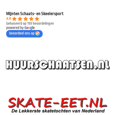
Mijnten Schaats- en Skeelersport
4.8
Gebaseerd op 193 beoordelingen
powered by
G
o
o
g
l
e
beoordeel ons op