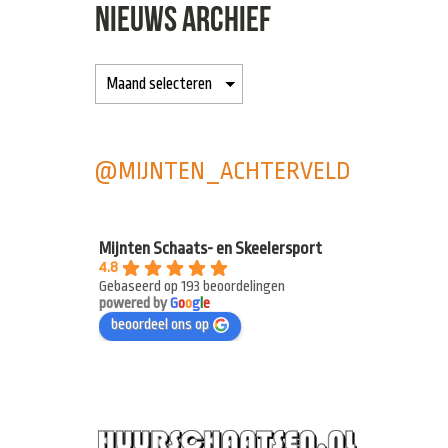
NIEUWS ARCHIEF
@MIJNTEN_ACHTERVELD
Mijnten Schaats- en Skeelersport
4.8
Gebaseerd op 193 beoordelingen
powered by
G
o
o
g
l
e
beoordeel ons op