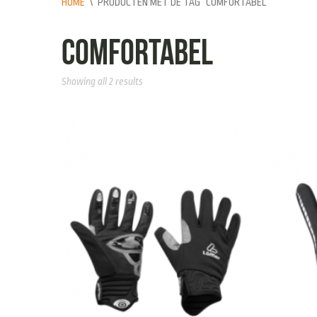
HOME
\
PRODUCTEN MET DE TAG “COMFORTABEL”
comfortabel
Showing all 2 results