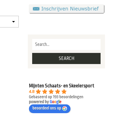
Mijnten Schaats- en Skeelersport
4.8
Gebaseerd op 193 beoordelingen
powered by
G
o
o
g
l
e
beoordeel ons op