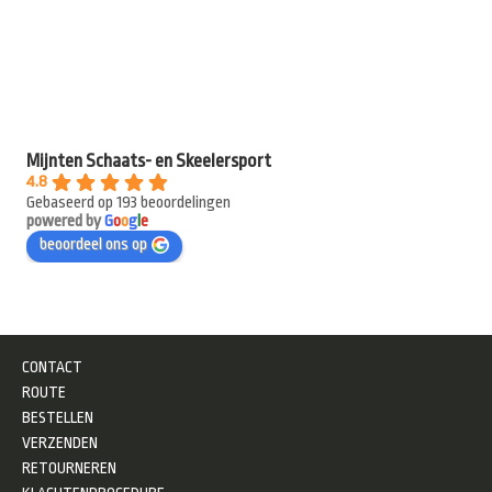
Mijnten Schaats- en Skeelersport
4.8
Gebaseerd op 193 beoordelingen
powered by
G
o
o
g
l
e
beoordeel ons op
CONTACT
ROUTE
BESTELLEN
VERZENDEN
RETOURNEREN