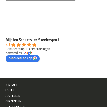
Mijnten Schaats- en Skeelersport
4.8
Gebaseerd op 193 beoordelingen
powered by
G
o
o
g
l
e
beoordeel ons op
CONTACT
ROUTE
BESTELLEN
VERZENDEN
RETOURNEREN