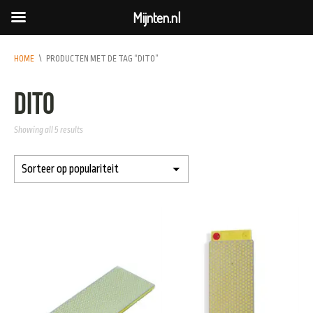
Mijnten.nl
HOME
\
PRODUCTEN MET DE TAG “DITO”
dito
Showing all 5 results