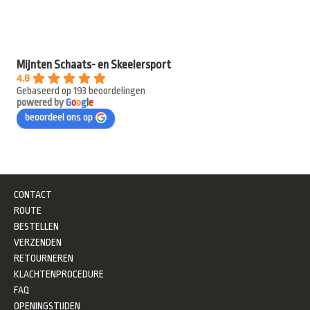
Mijnten Schaats- en Skeelersport
4.8
Gebaseerd op 193 beoordelingen
powered by
G
o
o
g
l
e
beoordeel ons op
CONTACT
ROUTE
BESTELLEN
VERZENDEN
RETOURNEREN
KLACHTENPROCEDURE
FAQ
OPENINGSTIJDEN