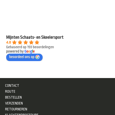
Mijnten Schaats- en Skeelersport
4.8
Gebaseerd op 193 beoordelingen
powered by
G
o
o
g
l
e
beoordeel ons op
CONTACT
ROUTE
BESTELLEN
VERZENDEN
RETOURNEREN