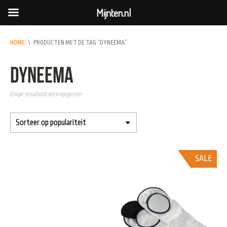
Mijnten.nl
HOME
\
PRODUCTEN MET DE TAG “DYNEEMA”
dyneema
Enige resultaat weergegeven
SALE