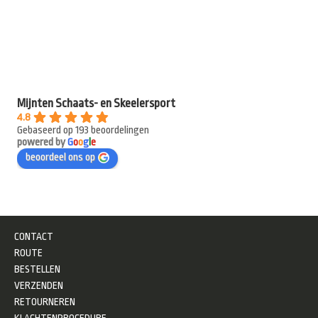
Mijnten Schaats- en Skeelersport
4.8
Gebaseerd op 193 beoordelingen
powered by
G
o
o
g
l
e
beoordeel ons op
CONTACT
ROUTE
BESTELLEN
VERZENDEN
RETOURNEREN