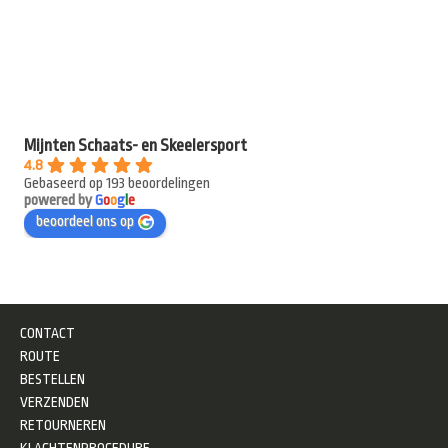
Mijnten Schaats- en Skeelersport
4.8
Gebaseerd op 193 beoordelingen
powered by
G
o
o
g
l
e
beoordeel ons op
CONTACT
ROUTE
BESTELLEN
VERZENDEN
RETOURNEREN