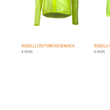
ROGELLI CROTONO REGENJACK
ROGELLI
€
49,95
€
69,95