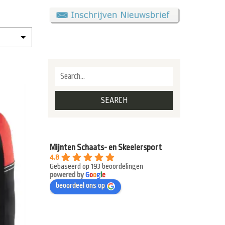
Mijnten Schaats- en Skeelersport
4.8
Gebaseerd op 193 beoordelingen
powered by
G
o
o
g
l
e
beoordeel ons op