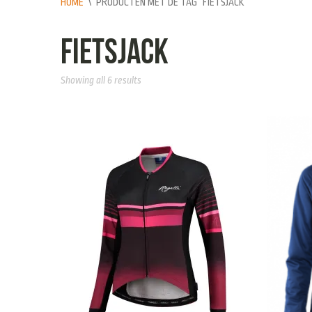
HOME
\
PRODUCTEN MET DE TAG “FIETSJACK”
fietsjack
Showing all 6 results