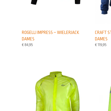
ROGELLI IMPRESS – WIELERJACK
CRAFT ST
DAMES
DAMES
€
84,95
€
119,95