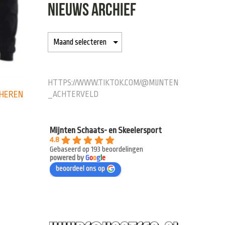
NIEUWS ARCHIEF
HTTPS://WWW.TIKTOK.COM/@MIJNTEN
 HEREN
_ACHTERVELD
Mijnten Schaats- en Skeelersport
4.8
Gebaseerd op 193 beoordelingen
powered by
G
o
o
g
l
e
beoordeel ons op