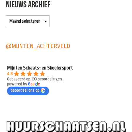
NIEUWS ARCHIEF
@MIJNTEN_ACHTERVELD
Mijnten Schaats- en Skeelersport
4.8
Gebaseerd op 193 beoordelingen
powered by
G
o
o
g
l
e
beoordeel ons op