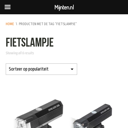
Mijnten.nl
HOME
\
PRODUCTEN MET DE TAG “FIETSLAMPJE”
fietslampje
Showing all 6 results