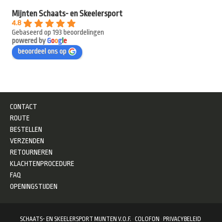
Mijnten Schaats- en Skeelersport
4.8
Gebaseerd op 193 beoordelingen
powered by
G
o
o
g
l
e
beoordeel ons op
CONTACT
ROUTE
BESTELLEN
VERZENDEN
RETOURNEREN
KLACHTENPROCEDURE
FAQ
OPENINGSTIJDEN
SCHAATS- EN SKEELERSPORT MIJNTEN V.O.F.
·
COLOFON
·
PRIVACYBELEID