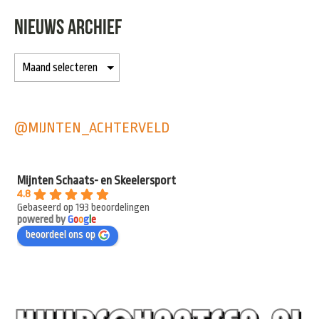
NIEUWS ARCHIEF
@MIJNTEN_ACHTERVELD
Mijnten Schaats- en Skeelersport
4.8
Gebaseerd op 193 beoordelingen
powered by
G
o
o
g
l
e
beoordeel ons op