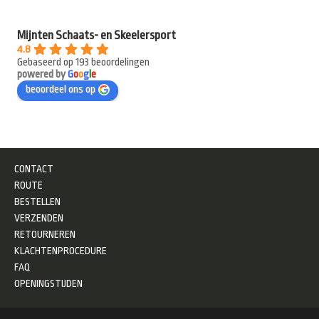
Mijnten Schaats- en Skeelersport
4.8
Gebaseerd op 193 beoordelingen
powered by
G
o
o
g
l
e
beoordeel ons op
CONTACT
ROUTE
BESTELLEN
VERZENDEN
RETOURNEREN
KLACHTENPROCEDURE
FAQ
OPENINGSTIJDEN