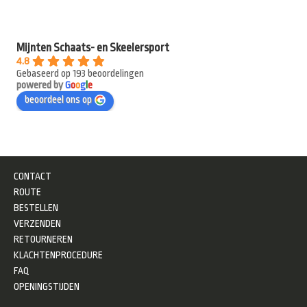
Mijnten Schaats- en Skeelersport
4.8
Gebaseerd op 193 beoordelingen
powered by
G
o
o
g
l
e
beoordeel ons op
CONTACT
ROUTE
BESTELLEN
VERZENDEN
RETOURNEREN
KLACHTENPROCEDURE
FAQ
OPENINGSTIJDEN