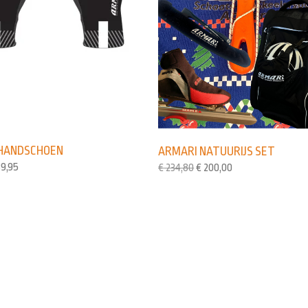
HANDSCHOEN
ARMARI NATUURIJS SET
9,95
€
234,80
€
200,00