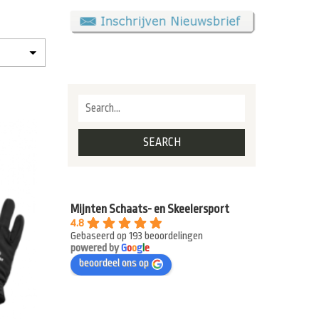
Mijnten Schaats- en Skeelersport
4.8
Gebaseerd op 193 beoordelingen
powered by
G
o
o
g
l
e
beoordeel ons op