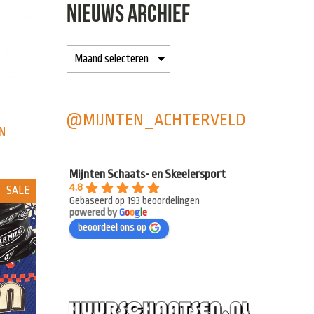
NIEUWS ARCHIEF
@MIJNTEN_ACHTERVELD
N
Mijnten Schaats- en Skeelersport
4.8
SALE
Gebaseerd op 193 beoordelingen
powered by
G
o
o
g
l
e
beoordeel ons op