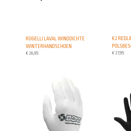
K2 REDL
ROGELLI LAVAL WINDDICHTE
POLSBE
WINTERHANDSCHOEN
€
27,95
€
26,95