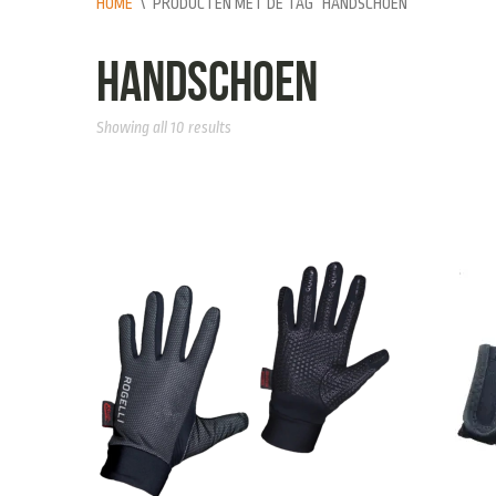
HOME
\
PRODUCTEN MET DE TAG “HANDSCHOEN”
handschoen
Showing all 10 results