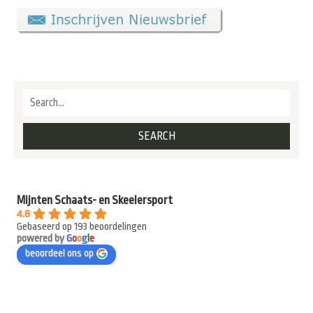
Mijnten Schaats- en Skeelersport
4.8
Gebaseerd op 193 beoordelingen
powered by
G
o
o
g
l
e
beoordeel ons op