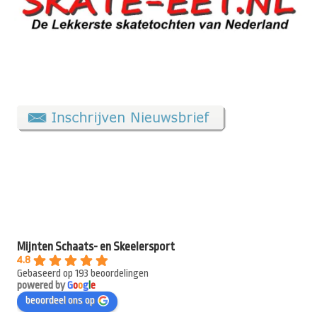
Mijnten Schaats- en Skeelersport
4.8
Gebaseerd op 193 beoordelingen
powered by
G
o
o
g
l
e
beoordeel ons op