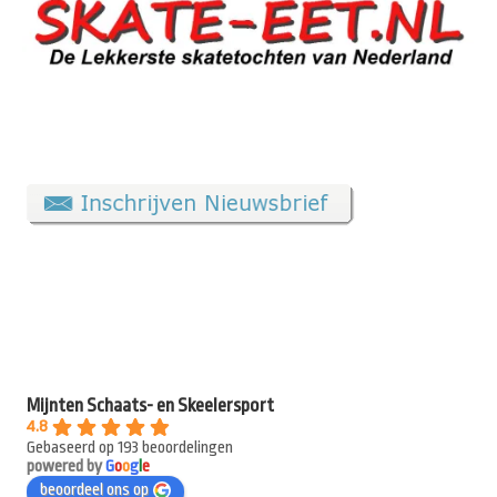
Mijnten Schaats- en Skeelersport
4.8
Gebaseerd op 193 beoordelingen
powered by
G
o
o
g
l
e
beoordeel ons op