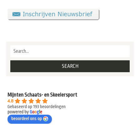
Mijnten Schaats- en Skeelersport
4.8
Gebaseerd op 193 beoordelingen
powered by
G
o
o
g
l
e
beoordeel ons op