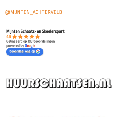
@MIJNTEN_ACHTERVELD
Mijnten Schaats- en Skeelersport
4.8
Gebaseerd op 193 beoordelingen
powered by
G
o
o
g
l
e
beoordeel ons op