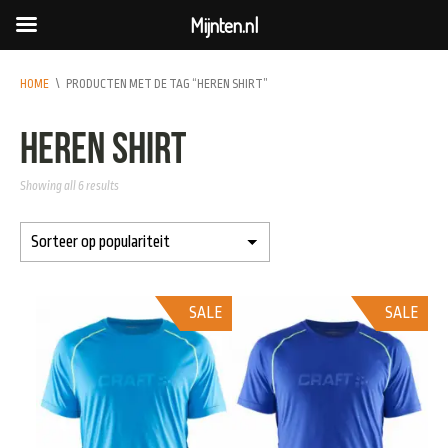
Mijnten.nl
HOME
\
PRODUCTEN MET DE TAG “HEREN SHIRT”
heren shirt
Showing all 6 results
SALE
SALE