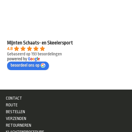
Mijnten Schaats- en Skeelersport
4.8
Gebaseerd op 193 beoordelingen
powered by
G
o
o
g
l
e
beoordeel ons op
CONTACT
ROUTE
BESTELLEN
VERZENDEN
RETOURNEREN