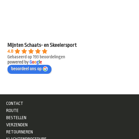
Mijnten Schaats- en Skeelersport
4.8
Gebaseerd op 193 beoordelingen
powered by
G
o
o
g
l
e
beoordeel ons op
CONTACT
ROUTE
BESTELLEN
VERZENDEN
RETOURNEREN