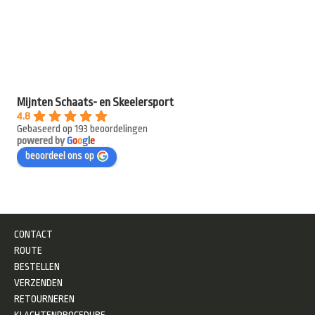
Mijnten Schaats- en Skeelersport
4.8
Gebaseerd op 193 beoordelingen
powered by
G
o
o
g
l
e
beoordeel ons op
CONTACT
ROUTE
BESTELLEN
VERZENDEN
RETOURNEREN