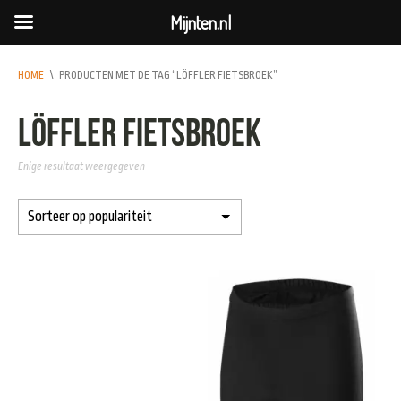
Mijnten.nl
HOME
\
PRODUCTEN MET DE TAG “LÖFFLER FIETSBROEK”
Löffler Fietsbroek
Enige resultaat weergegeven