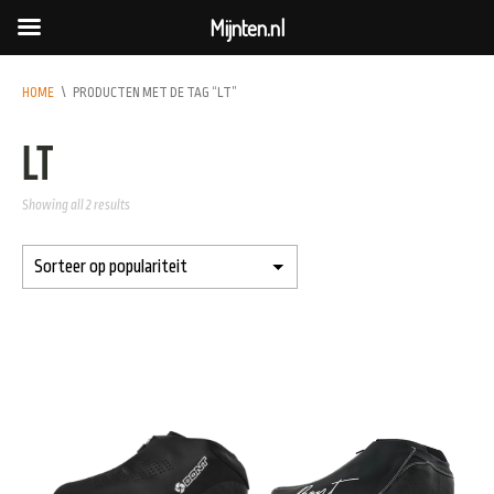
Mijnten.nl
HOME
\
PRODUCTEN MET DE TAG “LT”
LT
Showing all 2 results