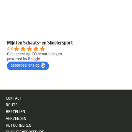
Mijnten Schaats- en Skeelersport
4.8
Gebaseerd op 193 beoordelingen
powered by
G
o
o
g
l
e
beoordeel ons op
CONTACT
ROUTE
BESTELLEN
VERZENDEN
RETOURNEREN